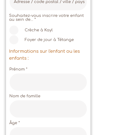
Souhaitez-vous inscrire votre enfant
O
au sein de...
*
b
l
Crèche à Kayl
i
g
a
Foyer de jour à Tétange
t
o
i
Informations sur l'enfant ou les
r
enfants :
e
Prénom
Nom de famille
Âge